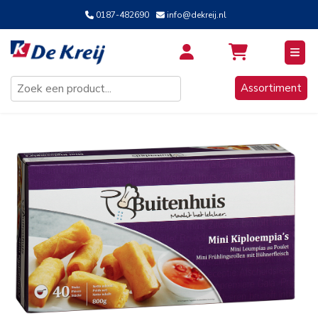
0187-482690
info@dekreij.nl
Inloggen / Aanmelden
Assortiment