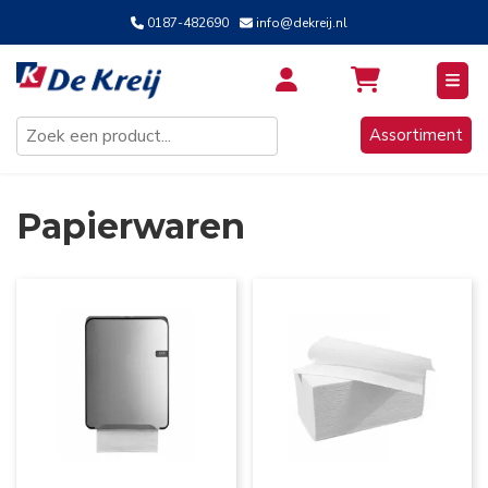
0187-482690
info@dekreij.nl
Inloggen / Aanmelden
Assortiment
Papierwaren