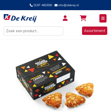
0187-482690
info@dekreij.nl
Inloggen / Aanmelden
Assortiment