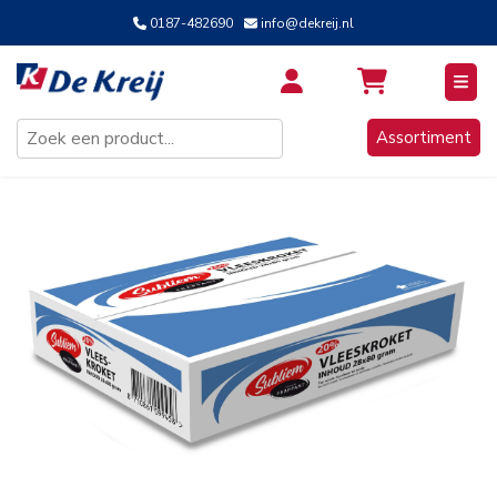
0187-482690
info@dekreij.nl
Inloggen / Aanmelden
Assortiment