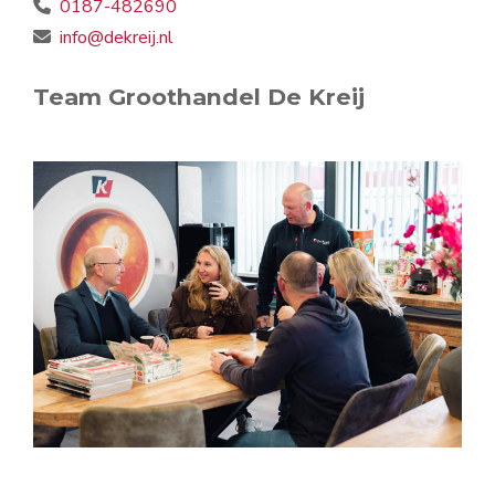
0187-482690
info@dekreij.nl
Team Groothandel De Kreij