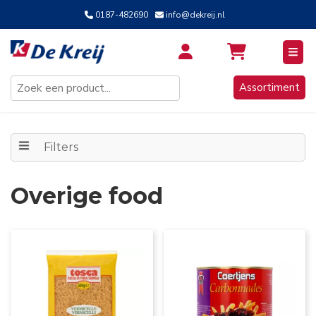
0187-482690
info@dekreij.nl
Inloggen / Aanmelden
Assortiment
Filters
Overige food