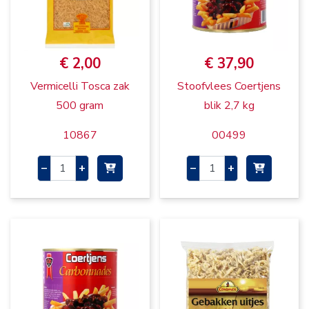
€ 2,00
€ 37,90
Vermicelli Tosca zak
Stoofvlees Coertjens
500 gram
blik 2,7 kg
10867
00499
–
+
–
+