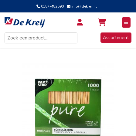
0187-482690
info@dekreij.nl
Inloggen / Aanmelden
Assortiment