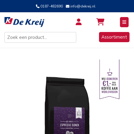
0187-482690
info@dekreij.nl
Inloggen / Aanmelden
Assortiment