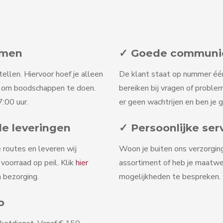
omen
✓ Goede communica
tellen. Hiervoor hoef je alleen
De klant staat op nummer één b
n om boodschappen te doen.
bereiken bij vragen of problem
:00 uur.
er geen wachtrijen en ben je 
le leveringen
✓ Persoonlijke ser
 routes en leveren wij
Woon je buiten ons verzorgin
oorraad op peil. Klik
hier
assortiment of heb je maatw
 bezorging.
mogelijkheden te bespreken. D
o