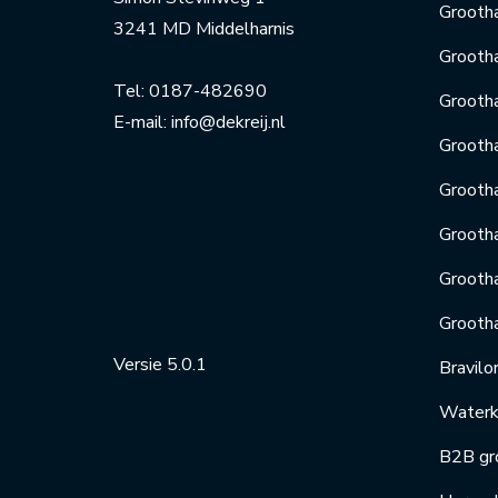
Grootha
3241 MD Middelharnis
Grootha
Tel:
0187-482690
Grooth
E-mail:
info@dekreij.nl
Grooth
Grooth
Grooth
Grootha
Grooth
Versie 5.0.1
Bravilo
Waterko
B2B gr