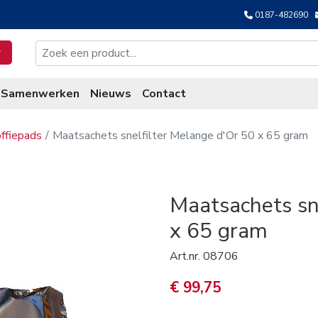
0187-482690
Samenwerken
Nieuws
Contact
ffiepads
Maatsachets snelfilter Melange d'Or 50 x 65 gram
Maatsachets sn
x 65 gram
Art.nr.
08706
€ 99,75