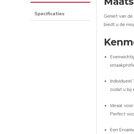
Maats
Specificaties
Geniet van d
biedt u de mo
Kenme
Evenwichtig
smaakprofie
Individueel
zodat u bij
Ideaal voor
Perfect voo
Een Ervarin