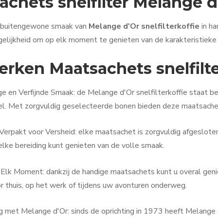
achets snelfilter Melange d
e buitengewone smaak van
Melange d'Or snelfilterkoffie
in ha
gelijkheid om op elk moment te genieten van de karakteristiek
rken Maatsachets snelfilte
e en Verfijnde Smaak: de Melange d'Or snelfilterkoffie staat be
l. Met zorgvuldig geselecteerde bonen bieden deze maatsachets
 Verpakt voor Versheid: elke maatsachet is zorgvuldig afgeslote
 elke bereiding kunt genieten van de volle smaak.
 Elk Moment: dankzij de handige maatsachets kunt u overal gen
r thuis, op het werk of tijdens uw avonturen onderweg.
g met Melange d'Or: sinds de oprichting in 1973 heeft Melange