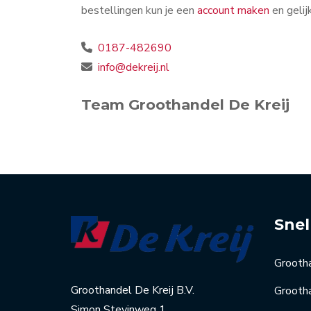
bestellingen kun je een
account maken
en gelij
0187-482690
info@dekreij.nl
Team Groothandel De Kreij
Snel
Grooth
Groothandel De Kreij B.V.
Grootha
Simon Stevinweg 1