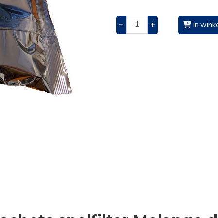
–
+
in wink