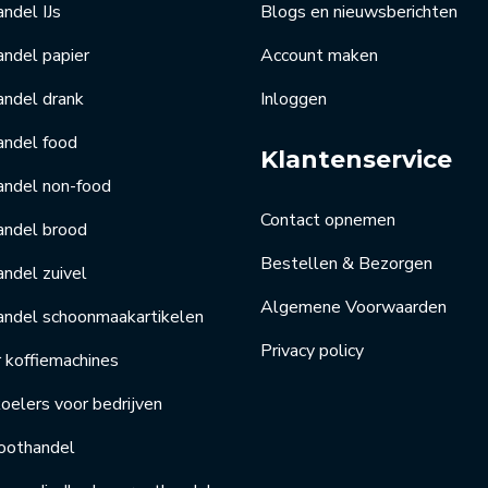
ndel IJs
Blogs en nieuwsberichten
ndel papier
Account maken
andel drank
Inloggen
andel food
Klantenservice
andel non-food
Contact opnemen
andel brood
Bestellen & Bezorgen
ndel zuivel
Algemene Voorwaarden
andel schoonmaakartikelen
Privacy policy
r koffiemachines
elers voor bedrijven
oothandel