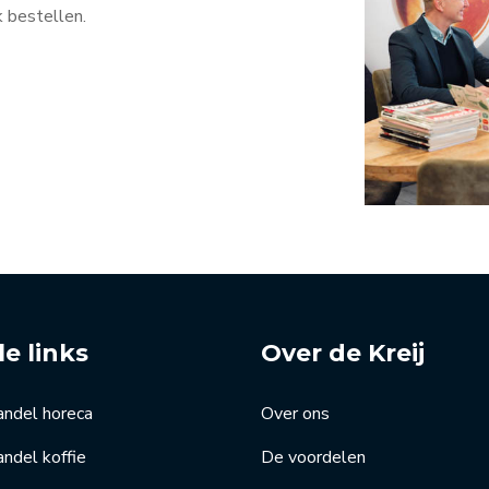
k bestellen.
le links
Over de Kreij
andel horeca
Over ons
ndel koffie
De voordelen