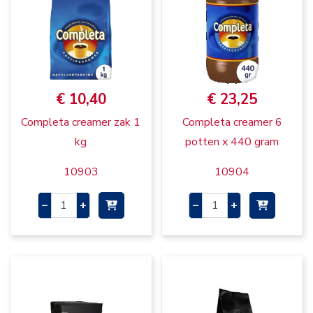
€ 10,40
€ 23,25
Completa creamer zak 1
Completa creamer 6
kg
potten x 440 gram
10903
10904
–
+
–
+