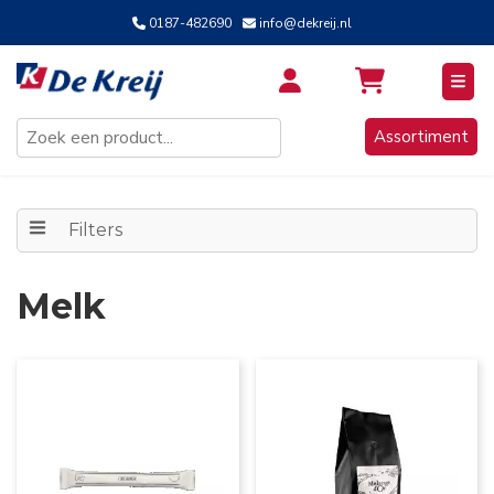
0187-482690
info@dekreij.nl
Inloggen / Aanmelden
Assortiment
Filters
Melk