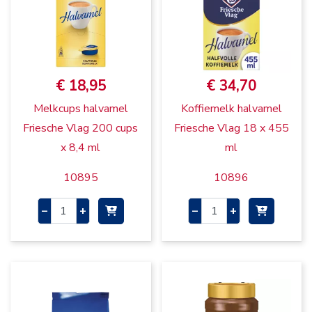
€ 18,95
€ 34,70
Melkcups halvamel
Koffiemelk halvamel
Friesche Vlag 200 cups
Friesche Vlag 18 x 455
x 8,4 ml
ml
10895
10896
–
+
–
+