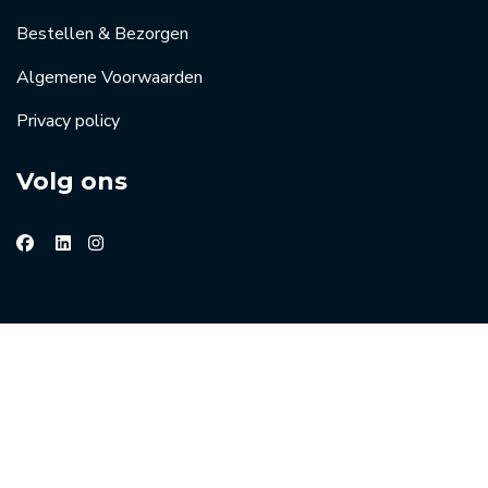
Bestellen & Bezorgen
Algemene Voorwaarden
Privacy policy
Volg ons
© 2026 Groothandel horeca de Kreij
Website beheer:
Masters of Media
| Online marketing door
Jouw
Marketingcoach