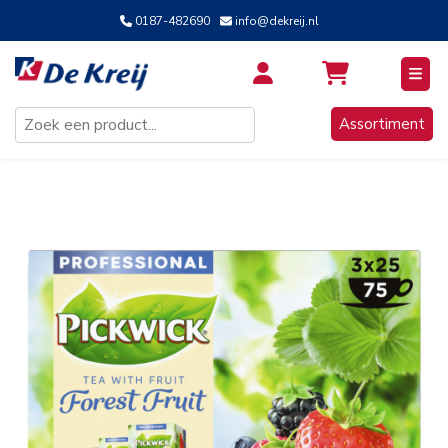
0187-482690
info@dekreij.nl
Inloggen / Aanmelden
Assortiment