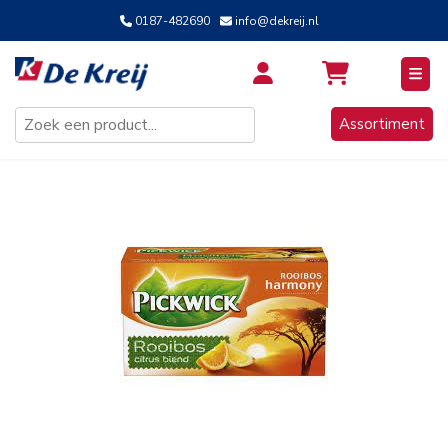
0187-482690
info@dekreij.nl
Inloggen / Aanmelden
Assortiment