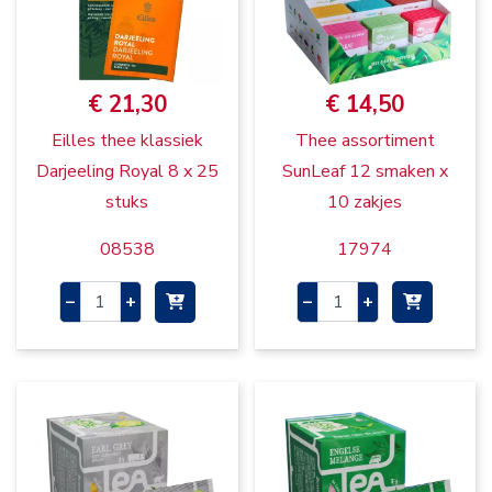
€ 21,30
€ 14,50
Eilles thee klassiek
Thee assortiment
Darjeeling Royal 8 x 25
SunLeaf 12 smaken x
stuks
10 zakjes
08538
17974
–
+
–
+