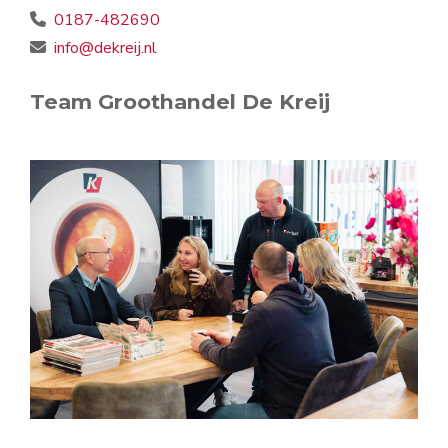
0187-482690
info@dekreij.nl
Team Groothandel De Kreij