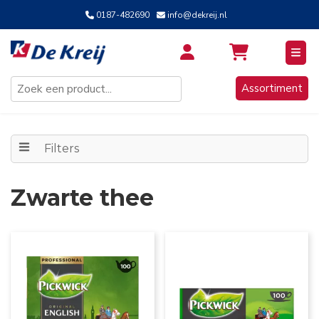
0187-482690
info@dekreij.nl
Inloggen / Aanmelden
Assortiment
Filters
Zwarte thee