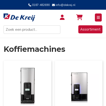
0187-482690
info@dekreij.nl
Inloggen / Aanmelden
Assortiment
Koffiemachines