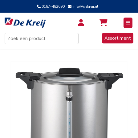
0187-482690
info@dekreij.nl
Inloggen / Aanmelden
Assortiment