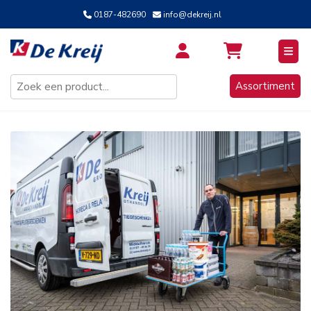
0187-482690
info@dekreij.nl
Inloggen / Aanmelden
Assortiment