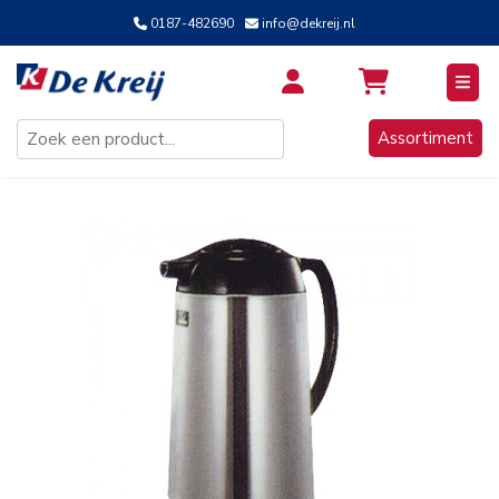
0187-482690
info@dekreij.nl
Inloggen / Aanmelden
Assortiment