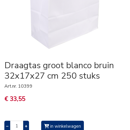
Draagtas groot blanco bruin
32x17x27 cm 250 stuks
Art.nr.
10399
€ 33,55
–
+
in winkelwagen