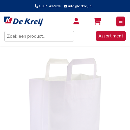
0187-482690
info@dekreij.nl
Inloggen / Aanmelden
Assortiment