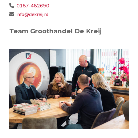
0187-482690
info@dekreij.nl
Team Groothandel De Kreij