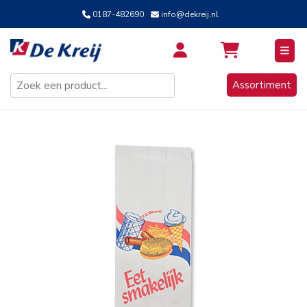
0187-482690
info@dekreij.nl
Inloggen / Aanmelden
Assortiment