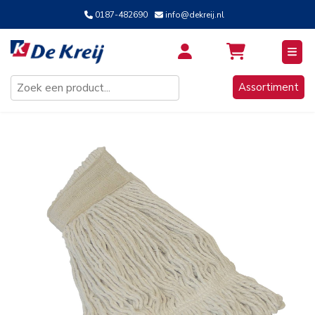
0187-482690
info@dekreij.nl
Inloggen / Aanmelden
Assortiment