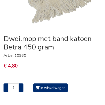
Dweilmop met band katoen
Betra 450 gram
Art.nr.
10960
€ 4,80
–
+
in winkelwagen