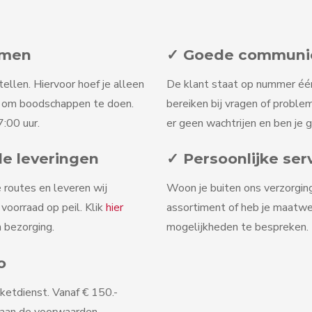
omen
✓ Goede communica
tellen. Hiervoor hoef je alleen
De klant staat op nummer één b
n om boodschappen te doen.
bereiken bij vragen of problem
:00 uur.
er geen wachtrijen en ben je 
le leveringen
✓ Persoonlijke ser
 routes en leveren wij
Woon je buiten ons verzorgin
oorraad op peil. Klik
hier
assortiment of heb je maatw
 bezorging.
mogelijkheden te bespreken. D
o
ketdienst. Vanaf € 150.-
 aan de voorwaarden