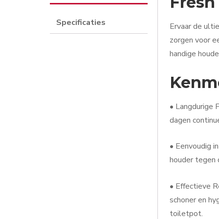
Fresh
Specificaties
Ervaar de ulti
zorgen voor ee
handige houder
Kenme
• Langdurige F
dagen continue 
• Eenvoudig i
houder tegen 
• Effectieve R
schoner en hyg
toiletpot.