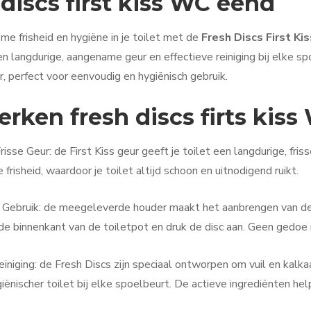
 discs first kiss WC eend
eme frisheid en hygiëne in je toilet met de
Fresh Discs First Ki
n langdurige, aangename geur en effectieve reiniging bij elke s
, perfect voor eenvoudig en hygiënisch gebruik.
rken fresh discs firts kiss
risse Geur: de First Kiss geur geeft je toilet een langdurige, fri
frisheid, waardoor je toilet altijd schoon en uitnodigend ruikt.
n Gebruik: de meegeleverde houder maakt het aanbrengen van de
de binnenkant van de toiletpot en druk de disc aan. Geen gedoe
einiging: de Fresh Discs zijn speciaal ontworpen om vuil en kalk
iënischer toilet bij elke spoelbeurt. De actieve ingrediënten h