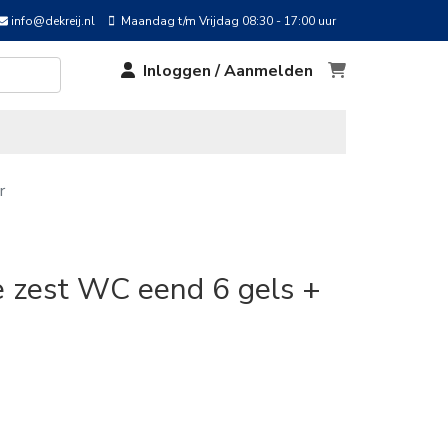
info@dekreij.nl
Maandag t/m Vrijdag 08:30 - 17:00 uur
Inloggen / Aanmelden
r
me zest WC eend 6 gels +