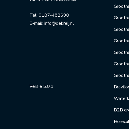
Grootha
Tel:
0187-482690
Grooth
E-mail:
info@dekreij.nl
Grooth
Grooth
Grooth
Grootha
Grooth
Versie 5.0.1
Bravilo
Waterko
B2B gr
Horeca