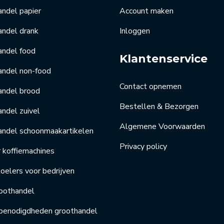
ndel papier
Account maken
andel drank
Inloggen
andel food
Klantenservice
andel non-food
Contact opnemen
andel brood
Bestellen & Bezorgen
ndel zuivel
Algemene Voorwaarden
andel schoonmaakartikelen
Privacy policy
r koffiemachines
elers voor bedrijven
oothandel
benodigdheden groothandel