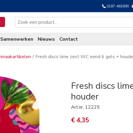
0187-482690
Samenwerken
Nieuws
Contact
nmaakartikelen
Fresh discs lime zest WC eend 6 gels + houde
Fresh discs li
houder
Art.nr.
12225
€ 4,35