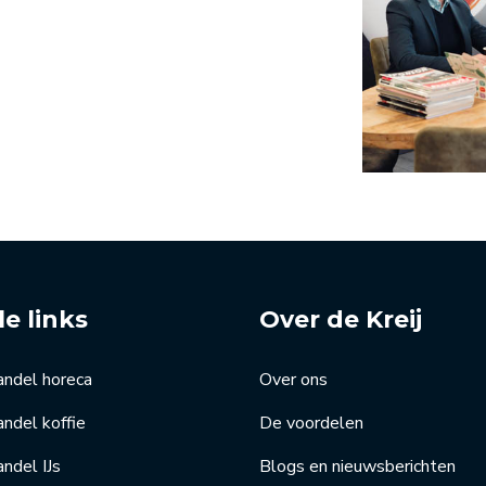
le links
Over de Kreij
andel horeca
Over ons
ndel koffie
De voordelen
ndel IJs
Blogs en nieuwsberichten