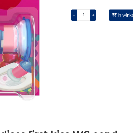
–
+
in wink