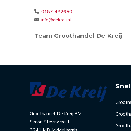
0187-482690
info@dekreij.nl
Team Groothandel De Kreij
Snel
Grooth
Groothandel De Kreij B.V.
Grootha
Simon Stevinweg 1
Grootha
3241 MD Middelharnis