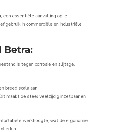
m
, een essentiële aanvulling op je
f gebruik in commerciële en industriële
 Betra:
stand is tegen corrosie en slijtage,
en breed scala aan
t maakt de steel veelzijdig inzetbaar en
omfortabele werkhoogte, wat de ergonomie
amheden.