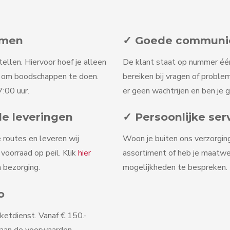
omen
✓ Goede communica
tellen. Hiervoor hoef je alleen
De klant staat op nummer één b
n om boodschappen te doen.
bereiken bij vragen of problem
:00 uur.
er geen wachtrijen en ben je 
le leveringen
✓ Persoonlijke ser
 routes en leveren wij
Woon je buiten ons verzorgin
oorraad op peil. Klik
hier
assortiment of heb je maatw
 bezorging.
mogelijkheden te bespreken. D
o
ketdienst. Vanaf € 150.-
 aan de voorwaarden