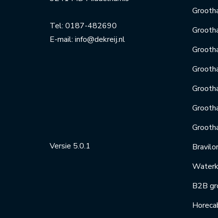
Grootha
Tel:
0187-482690
Grooth
E-mail:
info@dekreij.nl
Grooth
Grooth
Grooth
Grootha
Grooth
Versie 5.0.1
Bravilo
Waterko
B2B gr
Horeca