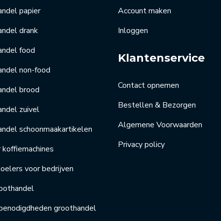
ndel papier
Account maken
andel drank
Inloggen
andel food
Klantenservice
andel non-food
Contact opnemen
andel brood
Bestellen & Bezorgen
ndel zuivel
Algemene Voorwaarden
andel schoonmaakartikelen
Privacy policy
r koffiemachines
elers voor bedrijven
oothandel
benodigdheden groothandel