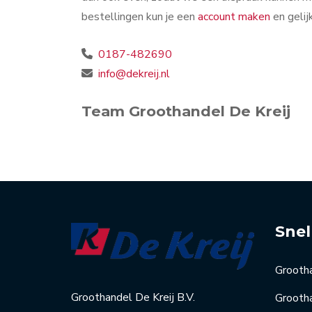
bestellingen kun je een
account maken
en gelij
0187-482690
info@dekreij.nl
Team Groothandel De Kreij
Snel
Grooth
Groothandel De Kreij B.V.
Grootha