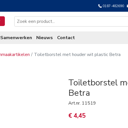
0187-482690
Samenwerken
Nieuws
Contact
nmaakartikelen
Toiletborstel met houder wit plastic Betra
Toiletborstel m
Betra
Art.nr.
11519
€ 4,45