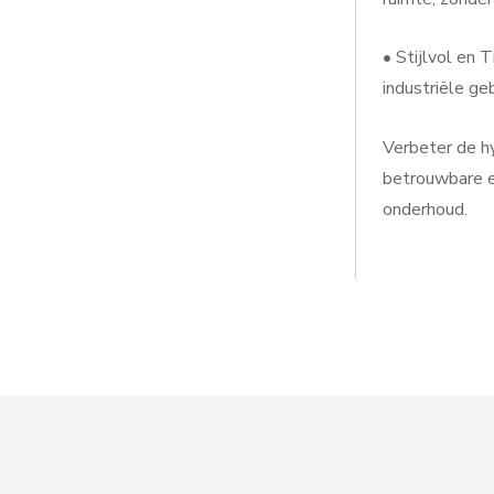
• Stijlvol en 
industriële g
Verbeter de hy
betrouwbare en
onderhoud.