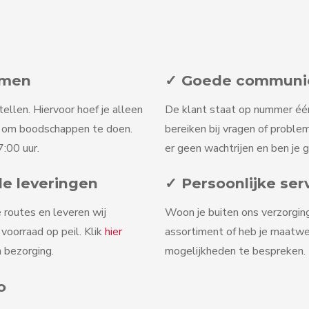
omen
✓ Goede communica
tellen. Hiervoor hoef je alleen
De klant staat op nummer één b
n om boodschappen te doen.
bereiken bij vragen of problem
:00 uur.
er geen wachtrijen en ben je 
le leveringen
✓ Persoonlijke ser
 routes en leveren wij
Woon je buiten ons verzorgin
oorraad op peil. Klik
hier
assortiment of heb je maatw
 bezorging.
mogelijkheden te bespreken. D
o