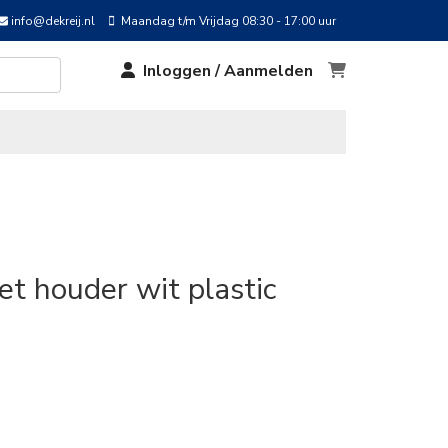
info@dekreij.nl
Maandag t/m Vrijdag 08:30 - 17:00 uur
Inloggen / Aanmelden
et houder wit plastic