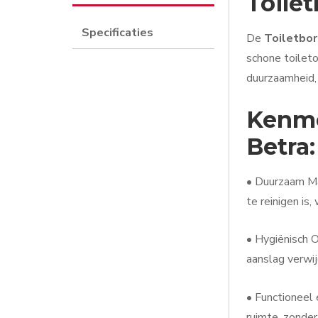
Toilet
Specificaties
De
Toiletbor
schone toileto
duurzaamheid, 
Kenme
Betra:
• Duurzaam Mat
te reinigen is
• Hygiënisch O
aanslag verwij
• Functioneel 
ruimte, zonder