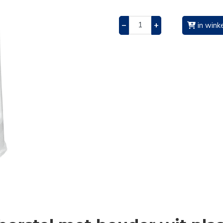
–
+
in wink