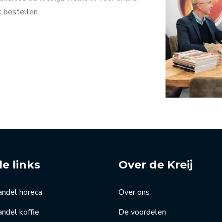
k bestellen.
le links
Over de Kreij
andel horeca
Over ons
ndel koffie
De voordelen