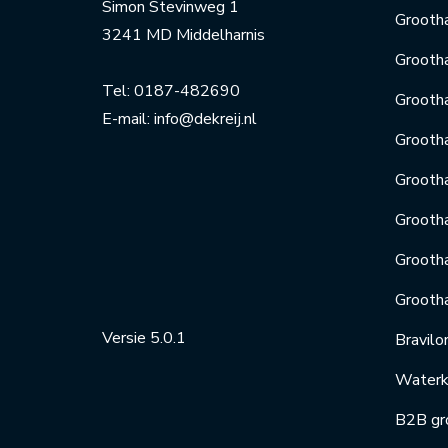
Simon Stevinweg 1
Grootha
3241 MD Middelharnis
Grootha
Tel:
0187-482690
Grooth
E-mail:
info@dekreij.nl
Grooth
Grooth
Grooth
Grootha
Grooth
Versie 5.0.1
Bravilo
Waterko
B2B gr