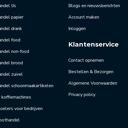
ndel IJs
Blogs en nieuwsberichten
ndel papier
Account maken
andel drank
Inloggen
andel food
Klantenservice
andel non-food
Contact opnemen
andel brood
Bestellen & Bezorgen
ndel zuivel
Algemene Voorwaarden
andel schoonmaakartikelen
Privacy policy
r koffiemachines
elers voor bedrijven
oothandel