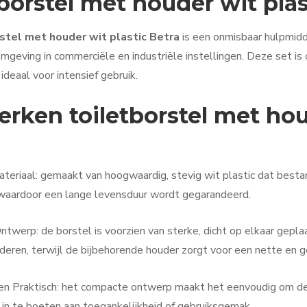
borstel met houder wit plas
stel met houder wit plastic Betra
is een onmisbaar hulpmidd
mgeving in commerciële en industriële instellingen. Deze set is
ideaal voor intensief gebruik.
rken toiletborstel met hou
eriaal: gemaakt van hoogwaardig, stevig wit plastic dat bestan
, waardoor een lange levensduur wordt gegarandeerd.
ntwerp: de borstel is voorzien van sterke, dicht op elkaar geplaa
deren, terwijl de bijbehorende houder zorgt voor een nette en 
en Praktisch: het compacte ontwerp maakt het eenvoudig om de s
 in te boeten aan toegankelijkheid of gebruiksgemak.