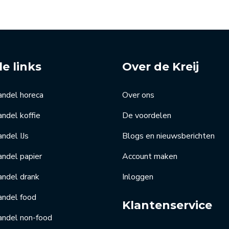
le links
Over de Kreij
andel horeca
Over ons
ndel koffie
De voordelen
ndel IJs
Blogs en nieuwsberichten
ndel papier
Account maken
andel drank
Inloggen
andel food
Klantenservice
andel non-food