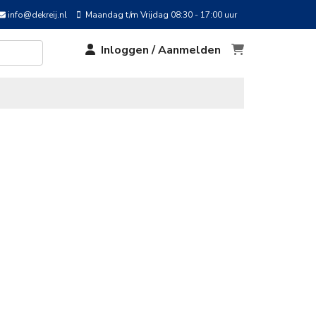
info@dekreij.nl
Maandag t/m Vrijdag 08:30 - 17:00 uur
Inloggen / Aanmelden