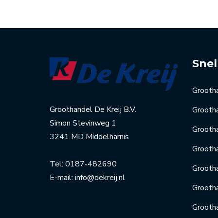
Snel
Grooth
Groothandel De Kreij B.V.
Grootha
Simon Stevinweg 1
Grootha
3241 MD Middelharnis
Grootha
Tel:
0187-482690
Grooth
E-mail:
info@dekreij.nl
Grooth
Grooth