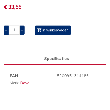
€ 33,55
–
+
in winkelwagen
Specificaties
EAN
5900951314186
Merk:
Dove