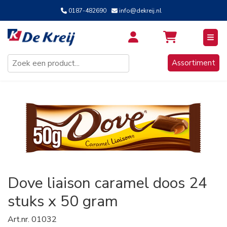
0187-482690
info@dekreij.nl
Inloggen / Aanmelden
Assortiment
Dove liaison caramel doos 24
stuks x 50 gram
Art.nr.
01032