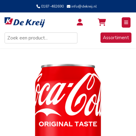
0187-482690
info@dekreij.nl
Inloggen / Aanmelden
Assortiment