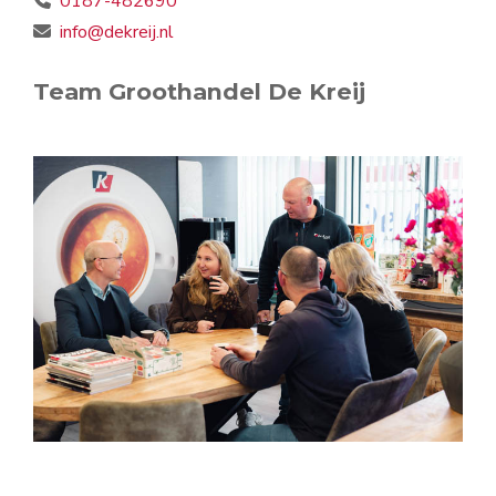
0187-482690
info@dekreij.nl
Team Groothandel De Kreij