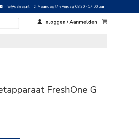
info@dekreij.nl
Maandag t/m Vrijdag 08:30 - 17:00 uur
Inloggen / Aanmelden
ezetapparaat FreshOne G