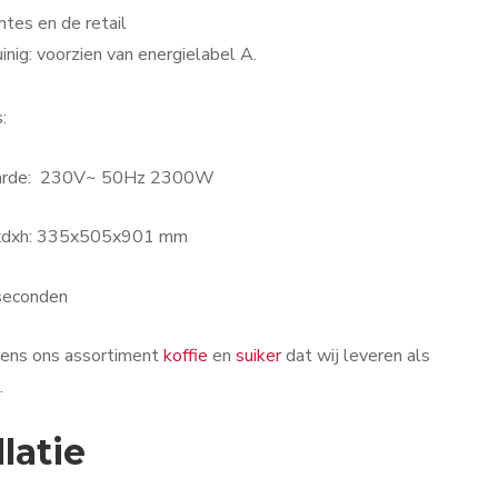
tes en de retail
inig: voorzien van energielabel A.
:
aarde: 230V~ 50Hz 2300W
xdxh: 335x505x901 mm
 seconden
eens ons assortiment
koffie
en
suiker
dat wij leveren als
.
llatie