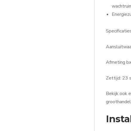
wachtruim
Energiezu
Specificaties
Aansluitw
Afmeting b
Zettijd: 23
Bekijk ook 
groothandel
Insta