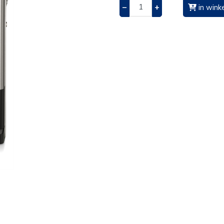
–
+
in wink