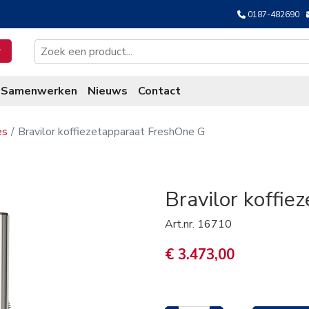
0187-482690
Samenwerken
Nieuws
Contact
es
Bravilor koffiezetapparaat FreshOne G
Bravilor koffi
Art.nr.
16710
€ 3.473,00