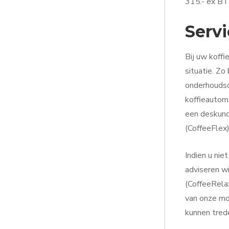
315.- ex B
Serv
Bij uw koffi
situatie. Zo
onderhoudsco
koffieautom
een deskund
(CoffeeFlex)
Indien u nie
adviseren wi
(CoffeeRela
van onze mon
kunnen trede