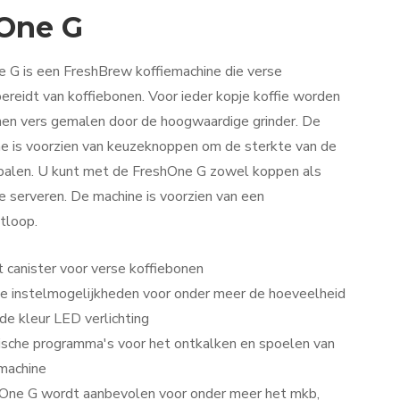
One G
 G is een FreshBrew koffiemachine die verse
 bereidt van koffiebonen. Voor ieder kopje koffie worden
nen vers gemalen door de hoogwaardige grinder. De
ne is voorzien van keuzeknoppen om de sterkte van de
epalen. U kunt met de FreshOne G zowel koppen als
e serveren. De machine is voorzien van een
tloop.
 canister voor verse koffiebonen
le instelmogelijkheden voor onder meer de hoeveelheid
 de kleur LED verlichting
sche programma's voor het ontkalken en spoelen van
emachine
One G wordt aanbevolen voor onder meer het mkb,