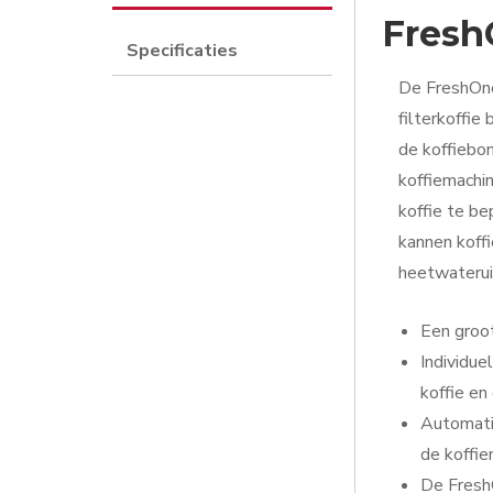
Fresh
Specificaties
De FreshOne
filterkoffie
de koffiebo
koffiemachi
koffie te b
kannen koffi
heetwaterui
Een groot
Individue
koffie en
Automati
de koffi
De Fresh