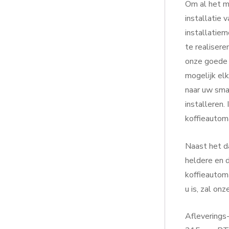
Om al het mo
installatie 
installatie
te realisere
onze goede 
mogelijk el
naar uw sma
installeren.
koffieautom
Naast het da
heldere en d
koffieautoma
u is, zal on
Afleverings-