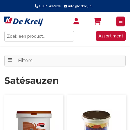
0187-482690
info@dekreij.nl
Inloggen / Aanmelden
Assortiment
Filters
Satésauzen