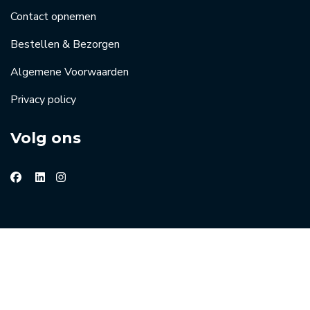
Contact opnemen
Bestellen & Bezorgen
Algemene Voorwaarden
Privacy policy
Volg ons
© 2026 Groothandel horeca de Kreij
Website beheer:
Masters of Media
| Online marketing door
Jouw