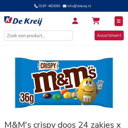
0187-482690
info@dekreij.nl
Inloggen / Aanmelden
Assortiment
M&M's crispy doos 24 zakjes x