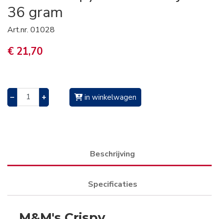
36 gram
Art.nr.
01028
€ 21,70
–
+
in winkelwagen
Beschrijving
Specificaties
M&M's Crispy