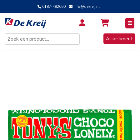
0187-482690
info@dekreij.nl
Inloggen / Aanmelden
Assortiment