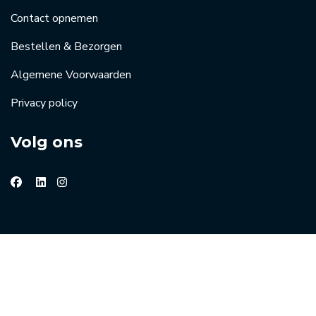
Contact opnemen
Bestellen & Bezorgen
Algemene Voorwaarden
Privacy policy
Volg ons
© 2026 Groothandel horeca de Kreij
Website beheer:
Masters of Media
| Online marketing door
Jouw