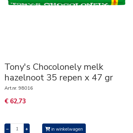
Tony's Chocolonely melk
hazelnoot 35 repen x 47 gr
Art.nr.
98016
€ 62,73
–
+
in winkelwagen