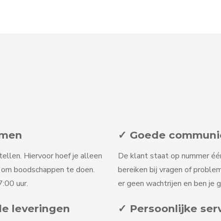
omen
✓ Goede communica
tellen. Hiervoor hoef je alleen
De klant staat op nummer één b
n om boodschappen te doen.
bereiken bij vragen of problem
:00 uur.
er geen wachtrijen en ben je 
le leveringen
✓ Persoonlijke ser