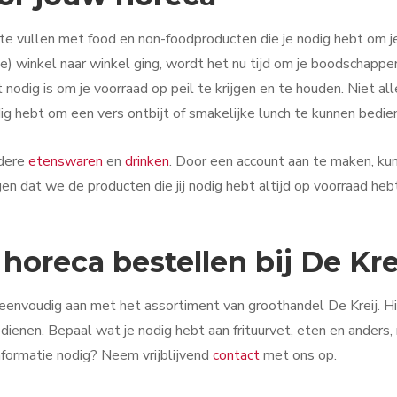
n te vullen met food en non-foodproducten die je nodig hebt om j
e) winkel naar winkel ging, wordt het nu tijd om je boodschappe
at nodig is om je voorraad op peil te krijgen en te houden. Niet al
ig hebt om een vers ontbijt of smakelijke lunch te kunnen bedie
ndere
etenswaren
en
drinken
. Door een account aan te maken, kun
n dat we de producten die jij nodig hebt altijd op voorraad heb
 horeca bestellen bij De Kre
 eenvoudig aan met het assortiment van groothandel De Kreij. Hi
edienen. Bepaal wat je nodig hebt aan frituurvet, eten en anders
nformatie nodig? Neem vrijblijvend
contact
met ons op.