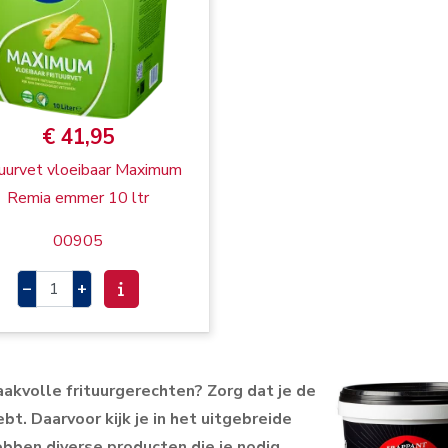
€ 41,95
tuurvet vloeibaar Maximum
Remia emmer 10 ltr
00905
–
+
aakvolle frituurgerechten? Zorg dat je de
t. Daarvoor kijk je in het uitgebreide
bben diverse producten die je nodig