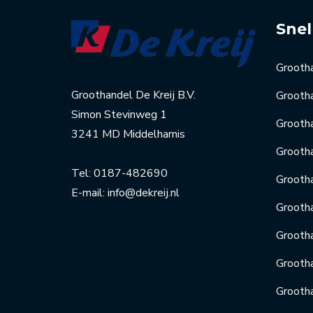
Snel
Grooth
Groothandel De Kreij B.V.
Grootha
Simon Stevinweg 1
Grootha
3241 MD Middelharnis
Grootha
Tel:
0187-482690
Grooth
E-mail:
info@dekreij.nl
Grooth
Grooth
Grooth
Grootha