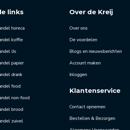
le links
Over de Kreij
andel horeca
Over ons
ndel koffie
De voordelen
ndel IJs
Blogs en nieuwsberichten
ndel papier
Account maken
andel drank
Inloggen
andel food
Klantenservice
andel non-food
Contact opnemen
andel brood
Bestellen & Bezorgen
ndel zuivel