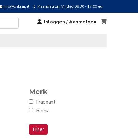
info@dekreij.nl
Maandag t/m Vrijdag 08:30 - 17:00 uur
Inloggen / Aanmelden
Merk
Frappant
Remia