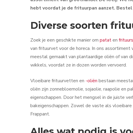
hebt voordat je de frituurpan aanzet. Bestel
Diverse soorten fritu
Zoek je een geschikte manier om
patat
en
frituur
van frituurvet voor de horeca. In ons assortiment 
meestal gemaakt van plantaardige oliën of van dier
wikkels, voordat ze in dozen worden vervoerd.
Vloeibare frituurvetten en
-oliën
bestaan meestal 
oliën zijn zonnebloemolie, sojaolie, raapolie en pa
eigenschappen. Door het mengsel in de juiste ver
bakeigenschappen. Zowel de vaste als vloeibare v
Frappant.
Alles wat nodig is v