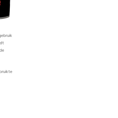
gebruik
rdt
nde
bruikte